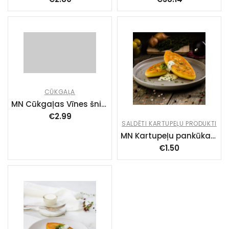
CŪKGAĻA
MN Cūkgaļas Vīnes šnicele (20x150g)
€
2.99
SALDĒTI KARTUPEĻU PRODUKTI
MN Kartupeļu pankūkas “Žemaišu” ar VISTU (40x160g)
€
1.50