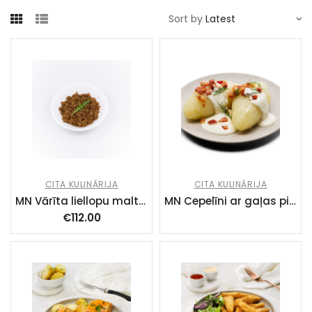
Sort by
CITA KULINĀRIJA
CITA KULINĀRIJA
MN Vārīta liellopu maltā gaļa 5kg (5x1kg) LT27-04ES
MN Cepelīni ar gaļas pildījumu (30x200g), 6kg LT27-04ES/ ..3761/
€
112.00