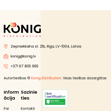
Ziepniekkalna st. 21b, Riga, LV-1004, Latvia
konig@konig.lv
+371 67 805 965
Autortiesības ©
Konig Distribution
. Visas tiesības aizsargātas
Inform
Sazinie
ācija
ties
Par
Kontakti