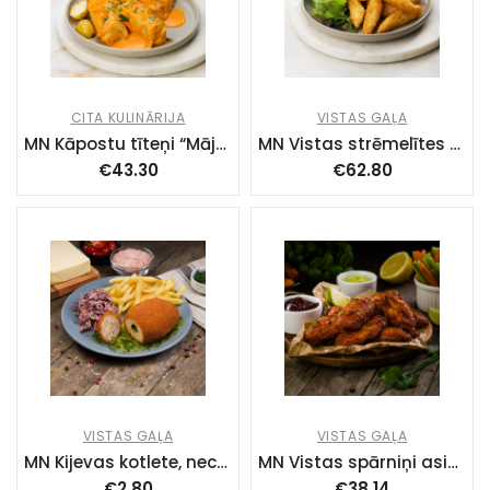
CITA KULINĀRIJA
VISTAS GAĻA
MN Kāpostu tīteņi “Mājas” 4.8kg (40x120g) LT27-04ES
MN Vistas strēmelītes PANKO (1x3kg) LT27-04ES
€
43.30
€
62.80
VISTAS GAĻA
VISTAS GAĻA
MN Kijevas kotlete, necepta (30x160g), 4.8kg LT27-04ES
MN Vistas spārniņi asie, cepti (1x3kg) LT27-04ES
€
2.80
€
38.14