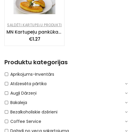
SALDĒTI KARTUPEĻU PRODUKTI
MN Kartupeļu pankūkas “Žemaišu” l/l un c/g (40x130g), 5.2kg LT27-04ES
€
1.27
Produktu kategorijas
Aprikojums-Inventārs
Atdzesēta pārtika
Augļi Dārzeņi
Bakaleja
Bezalkoholiskie dzērieni
Coffee Service
Dažadi no veca sakartojuma