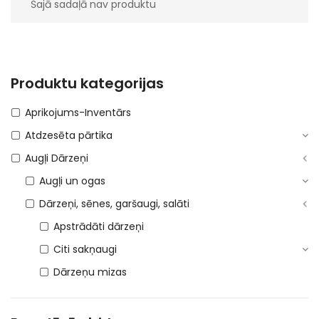
Šajā sadaļā nav produktu
Produktu kategorijas
Aprikojums-Inventārs
Atdzesēta pārtika
Augļi Dārzeņi
Augļi un ogas
Dārzeņi, sēnes, garšaugi, salāti
Apstrādāti dārzeņi
Citi sakņaugi
Dārzeņu mizas
Garšaugi 21%
Garšaugi 5%