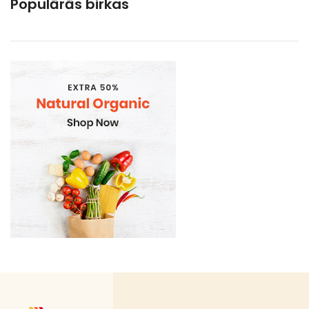
Populārās birkas
Kāposti
Kartupeļi. 21%
Kartupeļi. burkāni. bietes
Ķirbji. baklažāni un kabačveidīgie
Pākšaugi. kukurūza un sparģeļi
Paprika. pipari
Salāti
Sēnes
Sīpoli. puravi. ķiploki
Tīrīti dārzeņi (STARP PRODUKTS RAŽOŠANAI)
Tīrīti dārzeņi 21%
Tīrīti dārzeņi 5%
Tomāti un gurķi
Bakaleja