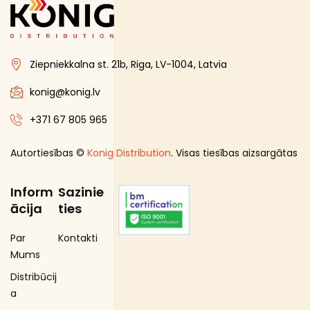
Bezalkoholiskie dzērieni
Coffee Service
Ziepniekkalna st. 21b, Riga, LV-1004, Latvia
Dažadi no veca sakartojuma
Dažadi no veca sakartojuma (PVN 12%)
konig@konig.lv
DEPOSITA IEPAKOJUMS
+371 67 805 965
E-Cigaretes
Autortiesības ©
Konig Distribution
. Visas tiesības aizsargātas
Gramatvedibas
Kosmētika un higiēnas produkti
Inform
Sazinie
Mājsaimniecības preces
ācija
ties
Organic
Par
Kontakti
Piena , augu tauki un olas produkti
Mums
Proteīnu batoniņi
Distribūcij
Saldētā pārtika
a
Skaistumam un veselībai