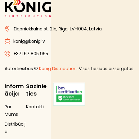
Bezalkoholiskie dzērieni
Coffee Service
Ziepniekkalna st. 21b, Riga, LV-1004, Latvia
Dažadi no veca sakartojuma
Dažadi no veca sakartojuma (PVN 12%)
konig@konig.lv
DEPOSITA IEPAKOJUMS
+371 67 805 965
E-Cigaretes
Autortiesības ©
Konig Distribution
. Visas tiesības aizsargātas
Gramatvedibas
Kosmētika un higiēnas produkti
Inform
Sazinie
Mājsaimniecības preces
ācija
ties
Organic
Par
Kontakti
Piena , augu tauki un olas produkti
Mums
Proteīnu batoniņi
Distribūcij
Saldētā pārtika
a
Skaistumam un veselībai