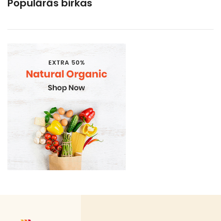
Populārās birkas
Kāposti
Kartupeļi. 21%
Kartupeļi. burkāni. bietes
Ķirbji. baklažāni un kabačveidīgie
Pākšaugi. kukurūza un sparģeļi
Paprika. pipari
Salāti
Sēnes
Sīpoli. puravi. ķiploki
Tīrīti dārzeņi (STARP PRODUKTS RAŽOŠANAI)
Tīrīti dārzeņi 21%
Tīrīti dārzeņi 5%
Tomāti un gurķi
Bakaleja