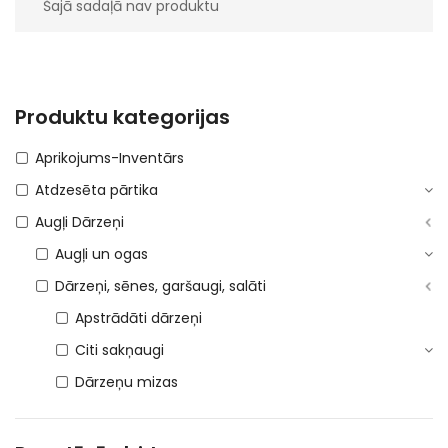
Šajā sadaļā nav produktu
Produktu kategorijas
Aprikojums-Inventārs
Atdzesēta pārtika
Augļi Dārzeņi
Augļi un ogas
Dārzeņi, sēnes, garšaugi, salāti
Apstrādāti dārzeņi
Citi sakņaugi
Dārzeņu mizas
Garšaugi 21%
Garšaugi 5%