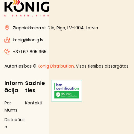
Gourmet līnija
Iepakojuma kārbas
Ziepniekkalna st. 21b, Riga, LV-1004, Latvia
Iesaiņojuma maisiņi
Iesaiņojuma papīrs
konig@konig.lv
Kārbas ar rokturiem
+371 67 805 965
Karsto dzērienu krūzes
Autortiesības ©
Konig Distribution
. Visas tiesības aizsargātas
Karsto dzērienu krūžu piederumi
Karsto ēdienu maisiņi un ietinamais papīrs
Inform
Sazinie
Maisiņi ar rokturiem
ācija
ties
Pavāru cimdi
Par
Kontakti
Porciju trauki
Mums
Salātu kārbas
Distribūcij
Salmiņi
a
Salvetes