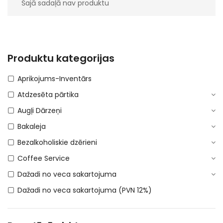
Šajā sadaļā nav produktu
Produktu kategorijas
Aprikojums-Inventārs
Atdzesēta pārtika
Augļi Dārzeņi
Bakaleja
Bezalkoholiskie dzērieni
Coffee Service
Dažadi no veca sakartojuma
Dažadi no veca sakartojuma (PVN 12%)
DEPOSITA IEPAKOJUMS
E-Cigaretes