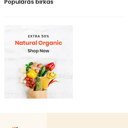
Populārās birkas
Gramatvedibas
Kosmētika un higiēnas produkti
Mājsaimniecības preces
Sadzīves ķīmija
Sadzīves preces un piederumi
Vienreizlietojamie trauki
Ātrās uzkodas
Auksto dzērienu/ēdienu trauki
Bagasse (cukurniedru šķiedras) ēdiena kārbas
Bagasse (cukurniedru šķiedras) trauki
Bio atkritumu maisi
Bon Appetit trauki
Delikatešu trauki
Galda piederumi