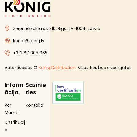
Proteīnu batoniņi
Saldētā pārtika
Ziepniekkalna st. 21b, Riga, LV-1004, Latvia
Skaistumam un veselībai
Speciālā pārtika
konig@konig.lv
Sporta uzturs
+371 67 805 965
Uztura bagātinātāji
Autortiesības ©
Konig Distribution
. Visas tiesības aizsargātas
Inform
Sazinie
ācija
ties
Par
Kontakti
Mums
Distribūcij
a