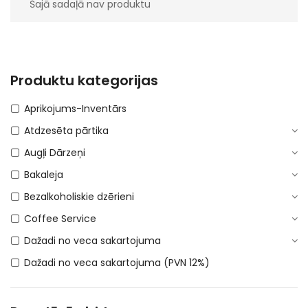
Šajā sadaļā nav produktu
Produktu kategorijas
Aprikojums-Inventārs
Atdzesēta pārtika
Augļi Dārzeņi
Bakaleja
Bezalkoholiskie dzērieni
Coffee Service
Dažadi no veca sakartojuma
Dažadi no veca sakartojuma (PVN 12%)
DEPOSITA IEPAKOJUMS
E-Cigaretes