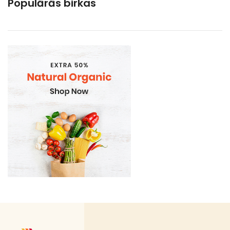
Populārās birkas
Gramatvedibas
Kosmētika un higiēnas produkti
Mājsaimniecības preces
Sadzīves ķīmija
Sadzīves preces un piederumi
Vienreizlietojamie trauki
Ātrās uzkodas
Auksto dzērienu/ēdienu trauki
Bagasse (cukurniedru šķiedras) ēdiena kārbas
Bagasse (cukurniedru šķiedras) trauki
Bio atkritumu maisi
Bon Appetit trauki
Delikatešu trauki
Galda piederumi