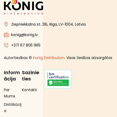
Gourmet līnija
Iepakojuma kārbas
Ziepniekkalna st. 21b, Riga, LV-1004, Latvia
Iesaiņojuma maisiņi
Iesaiņojuma papīrs
konig@konig.lv
Kārbas ar rokturiem
+371 67 805 965
Karsto dzērienu krūzes
Autortiesības ©
Konig Distribution
. Visas tiesības aizsargātas
Karsto dzērienu krūžu piederumi
Karsto ēdienu maisiņi un ietinamais papīrs
Inform
Sazinie
Maisiņi ar rokturiem
ācija
ties
Pavāru cimdi
Par
Kontakti
Porciju trauki
Mums
Salātu kārbas
Distribūcij
Salmiņi
a
Salvetes