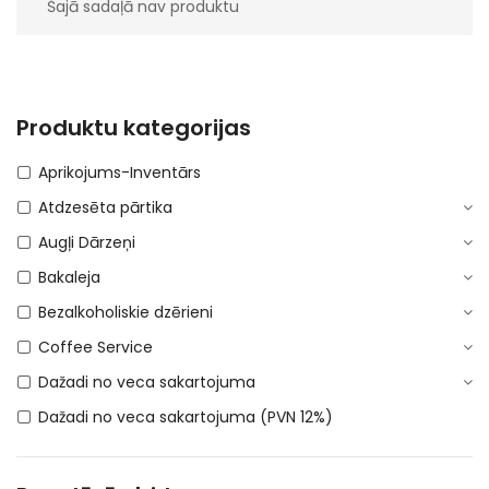
Šajā sadaļā nav produktu
Produktu kategorijas
Aprikojums-Inventārs
Atdzesēta pārtika
Augļi Dārzeņi
Bakaleja
Bezalkoholiskie dzērieni
Coffee Service
Dažadi no veca sakartojuma
Dažadi no veca sakartojuma (PVN 12%)
DEPOSITA IEPAKOJUMS
E-Cigaretes