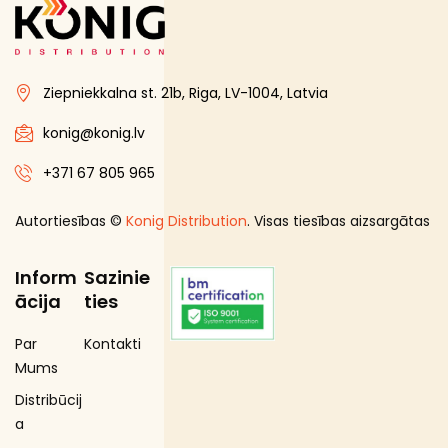
Ziepniekkalna st. 21b, Riga, LV-1004, Latvia
konig@konig.lv
+371 67 805 965
Autortiesības ©
Konig Distribution
. Visas tiesības aizsargātas
Inform
Sazinie
ācija
ties
Par
Kontakti
Mums
Distribūcij
a