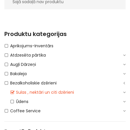
Šajā sadaļā nav produktu
Produktu kategorijas
Aprikojums-Inventārs
Atdzesēta pārtika
Augļi Dārzeņi
Bakaleja
Bezalkoholiskie dzērieni
Sulas , nektāri un citi dzērieni
Ūdens
Coffee Service
Dažadi no veca sakartojuma
Dažadi no veca sakartojuma (PVN 12%)