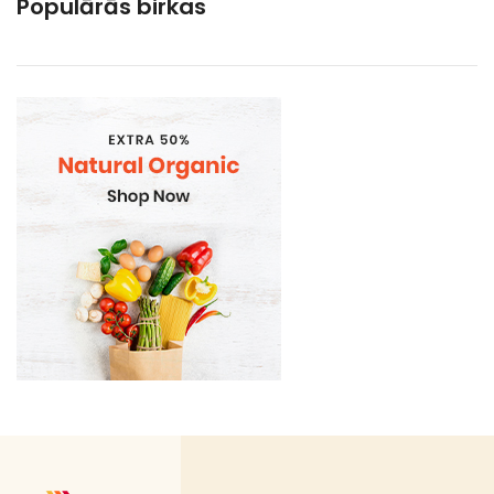
Populārās birkas
DEPOSITA IEPAKOJUMS
E-Cigaretes
Gramatvedibas
Kosmētika un higiēnas produkti
Mājsaimniecības preces
Organic
Piena , augu tauki un olas produkti
Proteīnu batoniņi
Saldētā pārtika
Skaistumam un veselībai
Speciālā pārtika
Sporta uzturs
Uztura bagātinātāji