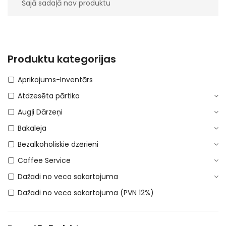
Šajā sadaļā nav produktu
Produktu kategorijas
Aprikojums-Inventārs
Atdzesēta pārtika
Augļi Dārzeņi
Bakaleja
Bezalkoholiskie dzērieni
Coffee Service
Dažadi no veca sakartojuma
Dažadi no veca sakartojuma (PVN 12%)
DEPOSITA IEPAKOJUMS
E-Cigaretes