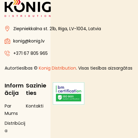
Gourmet līnija
Iepakojuma kārbas
Ziepniekkalna st. 21b, Riga, LV-1004, Latvia
Iesaiņojuma maisiņi
Iesaiņojuma papīrs
konig@konig.lv
Kārbas ar rokturiem
+371 67 805 965
Karsto dzērienu krūzes
Autortiesības ©
Konig Distribution
. Visas tiesības aizsargātas
Karsto dzērienu krūžu piederumi
Karsto ēdienu maisiņi un ietinamais papīrs
Inform
Sazinie
Maisiņi ar rokturiem
ācija
ties
Pavāru cimdi
Par
Kontakti
Porciju trauki
Mums
Salātu kārbas
Distribūcij
Salmiņi
a
Salvetes