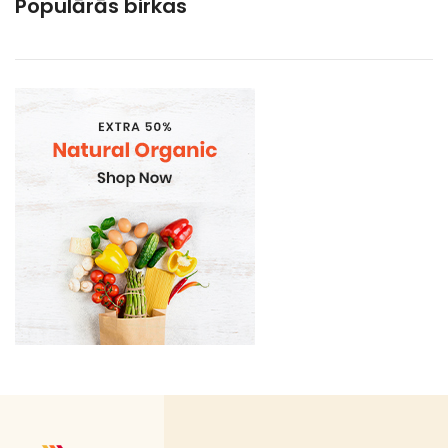
Populārās birkas
Gramatvedibas
Kosmētika un higiēnas produkti
Mājsaimniecības preces
Sadzīves ķīmija
Sadzīves preces un piederumi
Vienreizlietojamie trauki
Ātrās uzkodas
Auksto dzērienu/ēdienu trauki
Bagasse (cukurniedru šķiedras) ēdiena kārbas
Bagasse (cukurniedru šķiedras) trauki
Bio atkritumu maisi
Bon Appetit trauki
Delikatešu trauki
Galda piederumi