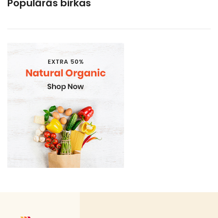
Populārās birkas
Kāposti
Kartupeļi. 21%
Kartupeļi. burkāni. bietes
Ķirbji. baklažāni un kabačveidīgie
Baklāžani
Ķirbji, kabačveidīgie
Pākšaugi. kukurūza un sparģeļi
Paprika. pipari
Salāti
Sēnes
Sīpoli. puravi. ķiploki
Tīrīti dārzeņi (STARP PRODUKTS RAŽOŠANAI)
Tīrīti dārzeņi 21%
Tīrīti dārzeņi 5%