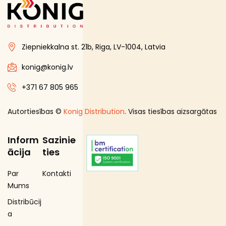
Tomāti un gurķi
Bakaleja
Ziepniekkalna st. 21b, Riga, LV-1004, Latvia
Bezalkoholiskie dzērieni
Coffee Service
konig@konig.lv
Dažadi no veca sakartojuma
+371 67 805 965
Dažadi no veca sakartojuma (PVN 12%)
Autortiesības ©
Konig Distribution
. Visas tiesības aizsargātas
DEPOSITA IEPAKOJUMS
E-Cigaretes
Inform
Sazinie
Gramatvedibas
ācija
ties
Kosmētika un higiēnas produkti
Par
Kontakti
Mājsaimniecības preces
Mums
Organic
Distribūcij
Piena , augu tauki un olas produkti
a
Proteīnu batoniņi