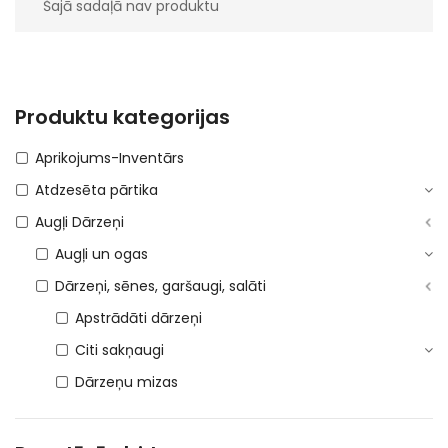
Šajā sadaļā nav produktu
Produktu kategorijas
Aprikojums-Inventārs
Atdzesēta pārtika
Augļi Dārzeņi
Augļi un ogas
Dārzeņi, sēnes, garšaugi, salāti
Apstrādāti dārzeņi
Citi sakņaugi
Dārzeņu mizas
Garšaugi 21%
Garšaugi 5%