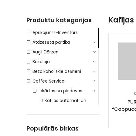
Kafijas
Produktu kategorijas
Aprikojums-Inventārs
Atdzesēta pārtika
Augļi Dārzeņi
Bakaleja
Bezalkoholiskie dzērieni
Coffee Service
Iekārtas un piedevas
K
Kafijas automāti un
PUR
iekārtas
“Cappucc
Kafijas piedevas
Populārās birkas
Profesionāli tīrīšanas
līdzekļi kafijas iekārtām