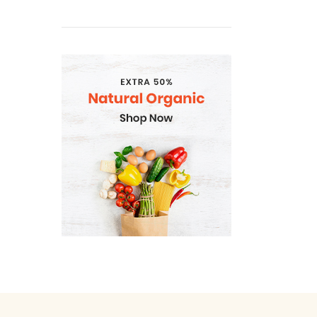
Kafija
Tēja
Dažadi no veca sakartojuma
Dažadi no veca sakartojuma
(PVN 12%)
DEPOSITA IEPAKOJUMS
E-Cigaretes
Gramatvedibas
Kosmētika un higiēnas
produkti
Mājsaimniecības preces
Organic
Piena , augu tauki un olas
produkti