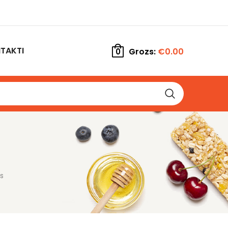
TAKTI
Grozs:
€
0.00
0
s