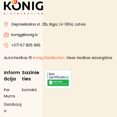
Proteīnu batoniņi
Saldētā pārtika
Ziepniekkalna st. 21b, Riga, LV-1004, Latvia
Skaistumam un veselībai
Speciālā pārtika
konig@konig.lv
Sporta uzturs
+371 67 805 965
Uztura bagātinātāji
Autortiesības ©
Konig Distribution
. Visas tiesības aizsargātas
Inform
Sazinie
ācija
ties
Par
Kontakti
Mums
Distribūcij
a