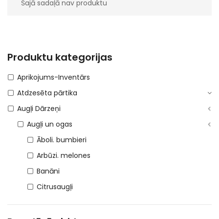
Šajā sadaļā nav produktu
Produktu kategorijas
Aprikojums-Inventārs
Atdzesēta pārtika
Augļi Dārzeņi
Augļi un ogas
Āboli. bumbieri
Arbūzi. melones
Banāni
Citrusaugļi
Eksotiskie augļi
Kauleņi