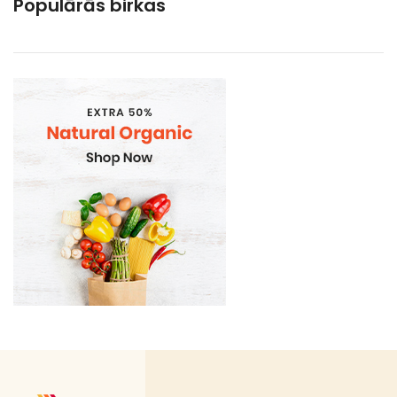
Populārās birkas
Ogas. vīnogas
Dārzeņi, sēnes, garšaugi, salāti
Bakaleja
Bezalkoholiskie dzērieni
Coffee Service
Dažadi no veca sakartojuma
Dažadi no veca sakartojuma (PVN 12%)
DEPOSITA IEPAKOJUMS
E-Cigaretes
Gramatvedibas
Kosmētika un higiēnas produkti
Mājsaimniecības preces
Organic
Piena , augu tauki un olas produkti