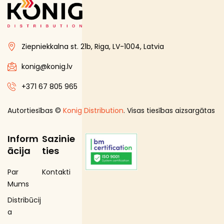
Gourmet līnija
Iepakojuma kārbas
Ziepniekkalna st. 21b, Riga, LV-1004, Latvia
Iesaiņojuma maisiņi
Iesaiņojuma papīrs
konig@konig.lv
Kārbas ar rokturiem
+371 67 805 965
Karsto dzērienu krūzes
Autortiesības ©
Konig Distribution
. Visas tiesības aizsargātas
Karsto dzērienu krūžu piederumi
Karsto ēdienu maisiņi un ietinamais papīrs
Inform
Sazinie
Maisiņi ar rokturiem
ācija
ties
Pavāru cimdi
Par
Kontakti
Porciju trauki
Mums
Salātu kārbas
Distribūcij
Salmiņi
a
Salvetes