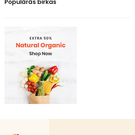
Populārās birkas
Gramatvedibas
Kosmētika un higiēnas produkti
Mājsaimniecības preces
Sadzīves ķīmija
Sadzīves preces un piederumi
Vienreizlietojamie trauki
Ātrās uzkodas
Auksto dzērienu/ēdienu trauki
Bagasse (cukurniedru šķiedras) ēdiena kārbas
Bagasse (cukurniedru šķiedras) trauki
Bio atkritumu maisi
Bon Appetit trauki
Delikatešu trauki
Galda piederumi