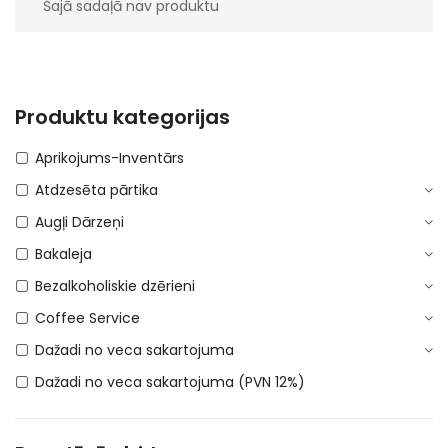
Šajā sadaļā nav produktu
Produktu kategorijas
Aprikojums-Inventārs
Atdzesēta pārtika
Augļi Dārzeņi
Bakaleja
Bezalkoholiskie dzērieni
Coffee Service
Dažadi no veca sakartojuma
Dažadi no veca sakartojuma (PVN 12%)
DEPOSITA IEPAKOJUMS
E-Cigaretes