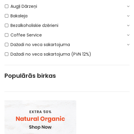
Augļi Dārzeņi
Bakaleja
Bezalkoholiskie dzērieni
Coffee Service
Dažadi no veca sakartojuma
Dažadi no veca sakartojuma (PVN 12%)
DEPOSITA IEPAKOJUMS
E-Cigaretes
Populārās birkas
Gramatvedibas
Kosmētika un higiēnas produkti
Mājsaimniecības preces
Organic
Piena , augu tauki un olas produkti
Proteīnu batoniņi