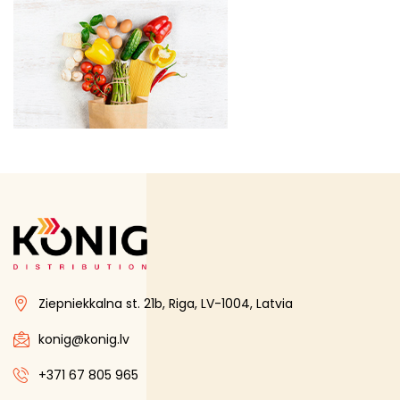
Saldētā pārtika
Saldējums un piedevas
Saldēta gaļa
Burgeru kotletes
Cūkgaļa
Gaļas un putnu produkti
Jēra gaļa
Liellopa gaļa
Pīles un cita majputnu gaļa
Titara gaļa
Ziepniekkalna st. 21b, Riga, LV-1004, Latvia
Vistas gaļa
Saldēta maize , kūkas un konditorejas izstrādājumi
konig@konig.lv
Saldētas ogas un sēnes
+371 67 805 965
Saldētas zivis un jūras produkti