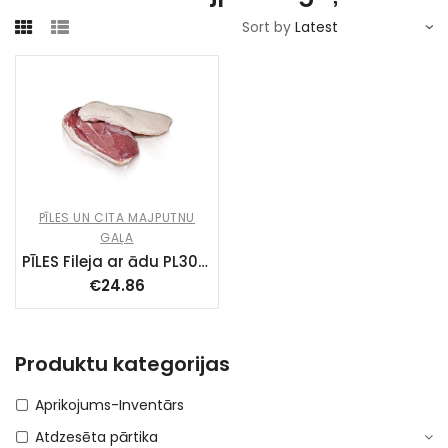
Sort by
PĪLES UN CITA MAJPUTNU
GAĻA
PĪLES Fileja ar ādu PL30183901WE ~ 400g
€
24.86
Produktu kategorijas
Aprikojums-Inventārs
Atdzesēta pārtika