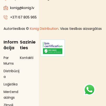
konig@konig.lv
+371 67 805 965
Autortiesības ©
Konig Distribution
. Visas tiesības aizsargātas
Inform
Sazinie
ācija
ties
Par
Kontakti
Mums
Distribūcij
a
Loģistika
Merčend
aizings
Zīmoli