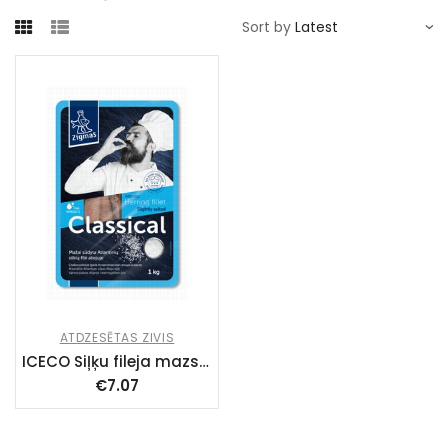
Sort by
ATDZESĒTAS ZIVIS
ICECO Siļķu fileja mazsālīta eļļā (9x1kg) LT5115EB
€
7.07