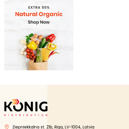
E-Cigaretes
Gramatvedibas
Kosmētika un higiēnas produkti
Mājsaimniecības preces
Organic
Piena , augu tauki un olas produkti
Proteīnu batoniņi
Saldētā pārtika
Skaistumam un veselībai
Speciālā pārtika
Sporta uzturs
Uztura bagātinātāji
Ziepniekkalna st. 21b, Riga, LV-1004, Latvia