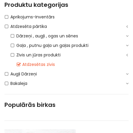
Produktu kategorijas
Aprikojums-Inventārs
Atdzesēta pārtika
Dārzeņi , augļi , ogas un sēnes
Gaļa , putnu gaļa un gaļas produkti
Zivis un jūras produkti
Atdzesētas zivis
Augļi Dārzeņi
Bakaleja
Bezalkoholiskie dzērieni
Coffee Service
Populārās birkas
Dažadi no veca sakartojuma
Dažadi no veca sakartojuma (PVN 12%)
DEPOSITA IEPAKOJUMS