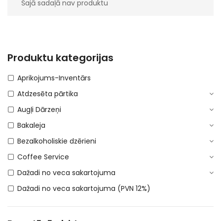
Šajā sadaļā nav produktu
Produktu kategorijas
Aprikojums-Inventārs
Atdzesēta pārtika
Augļi Dārzeņi
Bakaleja
Bezalkoholiskie dzērieni
Coffee Service
Dažadi no veca sakartojuma
Dažadi no veca sakartojuma (PVN 12%)
DEPOSITA IEPAKOJUMS
E-Cigaretes