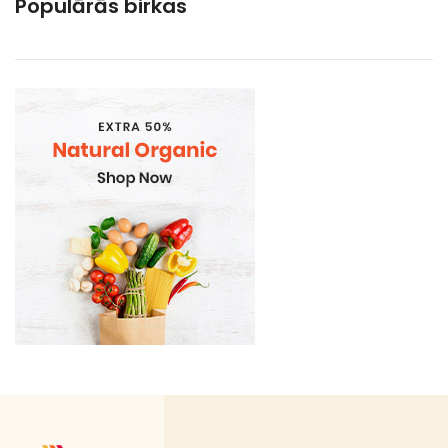
Populārās birkas
Gramatvedibas
Kosmētika un higiēnas produkti
Mājsaimniecības preces
Organic
Piena , augu tauki un olas produkti
Proteīnu batoniņi
Saldētā pārtika
Saldējums un piedevas
Saldēta gaļa
Saldēta maize , kūkas un konditorejas izstrādājumi
Saldēta mīkla
Saldētas bulciņas
Saldētas kūkas , vegetaru kukas
Saldētas maize un maizites