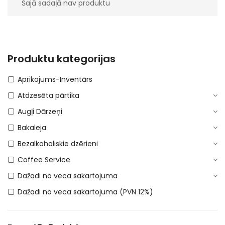
Šajā sadaļā nav produktu
Produktu kategorijas
Aprikojums-Inventārs
Atdzesēta pārtika
Augļi Dārzeņi
Bakaleja
Bezalkoholiskie dzērieni
Coffee Service
Dažadi no veca sakartojuma
Dažadi no veca sakartojuma (PVN 12%)
DEPOSITA IEPAKOJUMS
E-Cigaretes