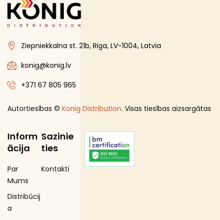
Gourmet līnija
Iepakojuma kārbas
Ziepniekkalna st. 21b, Riga, LV-1004, Latvia
Iesaiņojuma maisiņi
Iesaiņojuma papīrs
konig@konig.lv
Kārbas ar rokturiem
+371 67 805 965
Karsto dzērienu krūzes
Autortiesības ©
Konig Distribution
. Visas tiesības aizsargātas
Karsto dzērienu krūžu piederumi
Karsto ēdienu maisiņi un ietinamais papīrs
Inform
Sazinie
Maisiņi ar rokturiem
ācija
ties
Pavāru cimdi
Par
Kontakti
Porciju trauki
Mums
Salātu kārbas
Distribūcij
Salmiņi
a
Salvetes