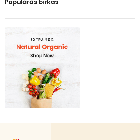
Populārās birkas
Gramatvedibas
Kosmētika un higiēnas produkti
Mājsaimniecības preces
Sadzīves ķīmija
Sadzīves preces un piederumi
Vienreizlietojamie trauki
Ātrās uzkodas
Auksto dzērienu/ēdienu trauki
Bagasse (cukurniedru šķiedras) ēdiena kārbas
Bagasse (cukurniedru šķiedras) trauki
Bio atkritumu maisi
Bon Appetit trauki
Delikatešu trauki
Galda piederumi