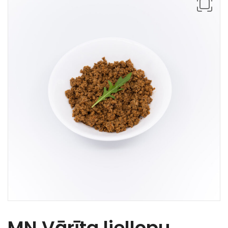
MN Vārīta liellopu