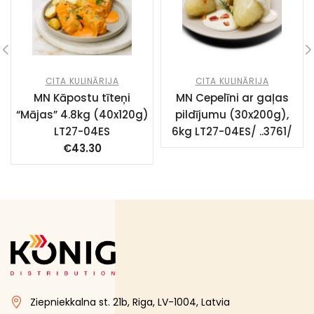
CITA KULINĀRIJA
CITA KULINĀRIJA
MN Kāpostu tīteņi
MN Cepelīni ar gaļas
“Mājas” 4.8kg (40x120g)
pildījumu (30x200g),
LT27-04ES
6kg LT27-04ES/ ..3761/
€
43.30
Ziepniekkalna st. 21b, Riga, LV-1004, Latvia