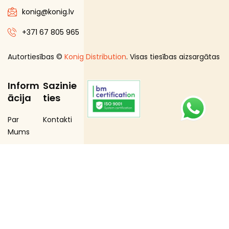
konig@konig.lv
+371 67 805 965
Autortiesības ©
Konig Distribution
. Visas tiesības aizsargātas
Inform
Sazinie
ācija
ties
Par
Kontakti
Mums
Distribūcij
a
Loģistika
Merčend
aizings
Zīmoli