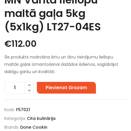
maltā gaļa 5kg
(5x1kg) LT27-04ES
€
112.00
Šis produkts nodrošina ērtu un ātru risinājumu liellopu
maltās gaļas izmantošanai dažādos ēdienos, saglabājot
dabīgu garšu un kvalitāti.
Pievienot Grozam
Kods:
F57021
Kategorija:
Cita kulinārija
Brands:
Done Cookin