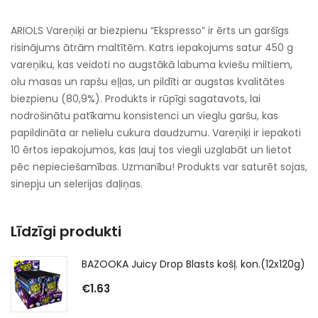
ARIOLS Vareņiķi ar biezpienu “Ekspresso” ir ērts un garšīgs
risinājums ātrām maltītēm. Katrs iepakojums satur 450 g
vareņiku, kas veidoti no augstākā labuma kviešu miltiem,
olu masas un rapšu eļļas, un pildīti ar augstas kvalitātes
biezpienu (80,9%). Produkts ir rūpīgi sagatavots, lai
nodrošinātu patīkamu konsistenci un vieglu garšu, kas
papildināta ar nelielu cukura daudzumu. Vareņiķi ir iepakoti
10 ērtos iepakojumos, kas ļauj tos viegli uzglabāt un lietot
pēc nepieciešamības. Uzmanību! Produkts var saturēt sojas,
sinepju un selerijas daļiņas.
Līdzīgi produkti
BAZOOKA Juicy Drop Blasts košļ. kon.(12x120g)
€
1.63