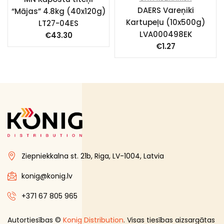
DAERS Vareņiki
“Mājas” 4.8kg (40x120g)
Kartupeļu (10x500g)
LT27-04ES
LVA000498EK
€
43.30
€
1.27
Ziepniekkalna st. 21b, Riga, LV-1004, Latvia
konig@konig.lv
+371 67 805 965
Autortiesības ©
Konig Distribution
. Visas tiesības aizsargātas