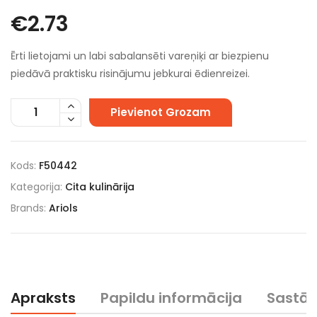
€
2.73
Ērti lietojami un labi sabalansēti vareņiķi ar biezpienu
piedāvā praktisku risinājumu jebkurai ēdienreizei.
Pievienot Grozam
Kods:
F50442
Kategorija:
Cita kulinārija
Brands:
Ariols
Apraksts
Papildu informācija
Sastā