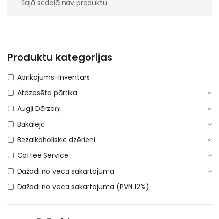
Šajā sadaļā nav produktu
Produktu kategorijas
Aprikojums-Inventārs
Atdzesēta pārtika
Augļi Dārzeņi
Bakaleja
Bezalkoholiskie dzērieni
Coffee Service
Dažadi no veca sakartojuma
Dažadi no veca sakartojuma (PVN 12%)
DEPOSITA IEPAKOJUMS
E-Cigaretes