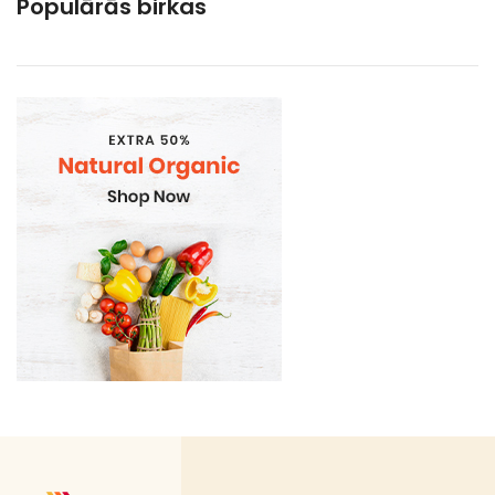
Populārās birkas
Gramatvedibas
Kosmētika un higiēnas produkti
Mājsaimniecības preces
Organic
Piena , augu tauki un olas produkti
Proteīnu batoniņi
Saldētā pārtika
Skaistumam un veselībai
Speciālā pārtika
Sporta uzturs
Uztura bagātinātāji