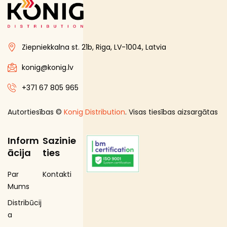
Ziepniekkalna st. 21b, Riga, LV-1004, Latvia
konig@konig.lv
+371 67 805 965
Autortiesības ©
Konig Distribution
. Visas tiesības aizsargātas
Inform
Sazinie
ācija
ties
Par
Kontakti
Mums
Distribūcij
a