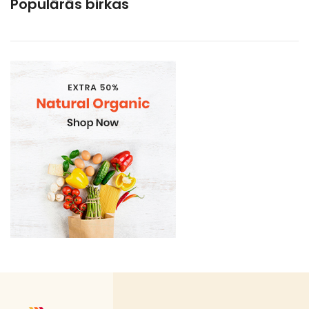
Populārās birkas
Gramatvedibas
Kosmētika un higiēnas produkti
Mājsaimniecības preces
Organic
Piena , augu tauki un olas produkti
Proteīnu batoniņi
Saldētā pārtika
Skaistumam un veselībai
Speciālā pārtika
Sporta uzturs
Uztura bagātinātāji