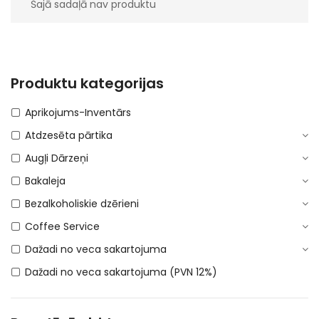
Šajā sadaļā nav produktu
Produktu kategorijas
Aprikojums-Inventārs
Atdzesēta pārtika
Augļi Dārzeņi
Bakaleja
Bezalkoholiskie dzērieni
Coffee Service
Dažadi no veca sakartojuma
Dažadi no veca sakartojuma (PVN 12%)
DEPOSITA IEPAKOJUMS
E-Cigaretes