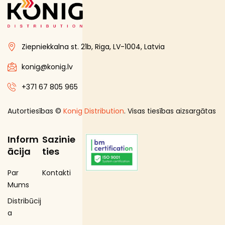
Ziepniekkalna st. 21b, Riga, LV-1004, Latvia
konig@konig.lv
+371 67 805 965
Autortiesības ©
Konig Distribution
. Visas tiesības aizsargātas
Inform
Sazinie
ācija
ties
Par
Kontakti
Mums
Distribūcij
a