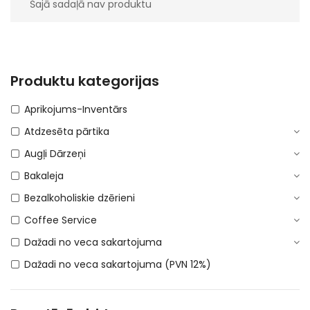
Šajā sadaļā nav produktu
Produktu kategorijas
Aprikojums-Inventārs
Atdzesēta pārtika
Augļi Dārzeņi
Bakaleja
Bezalkoholiskie dzērieni
Coffee Service
Dažadi no veca sakartojuma
Dažadi no veca sakartojuma (PVN 12%)
DEPOSITA IEPAKOJUMS
E-Cigaretes