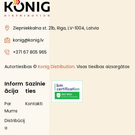
Ziepniekkalna st. 21b, Riga, LV-1004, Latvia
konig@konig.lv
+371 67 805 965
Autortiesības ©
Konig Distribution
. Visas tiesības aizsargātas
Inform
Sazinie
ācija
ties
Par
Kontakti
Mums
Distribūcij
a