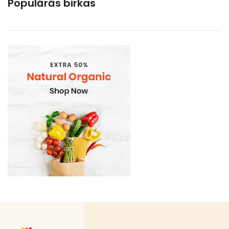
Populārās birkas
Gramatvedibas
Kosmētika un higiēnas produkti
Mājsaimniecības preces
Organic
Piena , augu tauki un olas produkti
Proteīnu batoniņi
Saldētā pārtika
Skaistumam un veselībai
Speciālā pārtika
Sporta uzturs
Uztura bagātinātāji