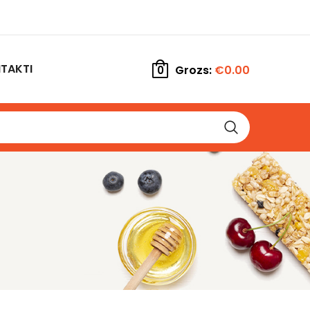
TAKTI
Grozs:
€
0.00
0