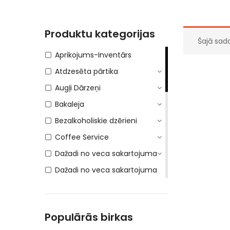
Produktu kategorijas
Šajā sad
Aprikojums-Inventārs
Atdzesēta pārtika
Augļi Dārzeņi
Bakaleja
Bezalkoholiskie dzērieni
Coffee Service
Dažadi no veca sakartojuma
Dažadi no veca sakartojuma
(PVN 12%)
DEPOSITA IEPAKOJUMS
Populārās birkas
E-Cigaretes