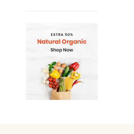
Gramatvedibas
Kosmētika un higiēnas
produkti
Mājsaimniecības preces
Organic
Piena , augu tauki un olas
produkti
Proteīnu batoniņi
Saldētā pārtika
Skaistumam un veselībai
Speciālā pārtika
Sporta uzturs
Uztura bagātinātāji