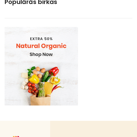
Populārās birkas
Gramatvedibas
Kosmētika un higiēnas produkti
Mājsaimniecības preces
Organic
Piena , augu tauki un olas produkti
Proteīnu batoniņi
Saldētā pārtika
Skaistumam un veselībai
Speciālā pārtika
Sporta uzturs
Uztura bagātinātāji