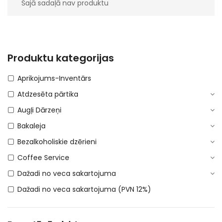
Šajā sadaļā nav produktu
Produktu kategorijas
Aprikojums-Inventārs
Atdzesēta pārtika
Augļi Dārzeņi
Bakaleja
Bezalkoholiskie dzērieni
Coffee Service
Dažadi no veca sakartojuma
Dažadi no veca sakartojuma (PVN 12%)
DEPOSITA IEPAKOJUMS
E-Cigaretes