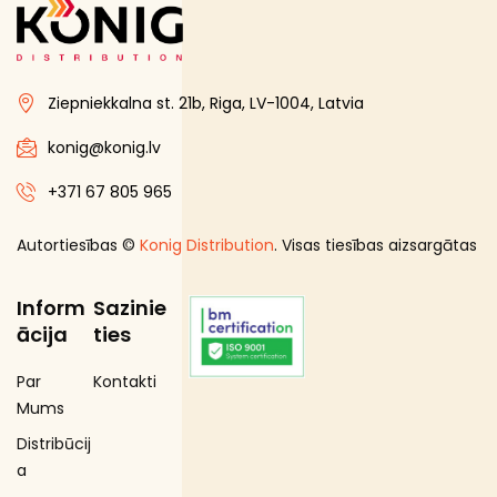
Ziepniekkalna st. 21b, Riga, LV-1004, Latvia
konig@konig.lv
+371 67 805 965
Autortiesības ©
Konig Distribution
. Visas tiesības aizsargātas
Inform
Sazinie
ācija
ties
Par
Kontakti
Mums
Distribūcij
a