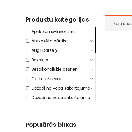
Produktu kategorijas
Šajā sad
Aprikojums-Inventārs
Atdzesēta pārtika
Augļi Dārzeņi
Bakaleja
Bezalkoholiskie dzērieni
Coffee Service
Dažadi no veca sakartojuma
Dažadi no veca sakartojuma
(PVN 12%)
DEPOSITA IEPAKOJUMS
Populārās birkas
E-Cigaretes