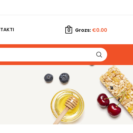
TAKTI
Grozs:
€
0.00
0