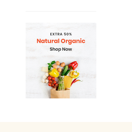
Gramatvedibas
Kosmētika un higiēnas
produkti
Mājsaimniecības preces
Organic
Piena , augu tauki un olas
produkti
Proteīnu batoniņi
Saldētā pārtika
Skaistumam un veselībai
Speciālā pārtika
Sporta uzturs
Uztura bagātinātāji