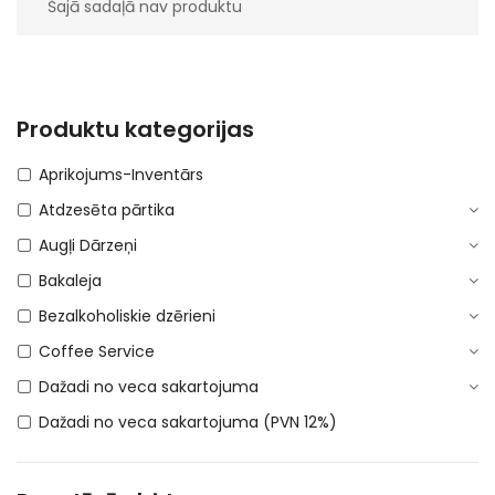
Šajā sadaļā nav produktu
Produktu kategorijas
Aprikojums-Inventārs
Atdzesēta pārtika
Augļi Dārzeņi
Bakaleja
Bezalkoholiskie dzērieni
Coffee Service
Dažadi no veca sakartojuma
Dažadi no veca sakartojuma (PVN 12%)
DEPOSITA IEPAKOJUMS
E-Cigaretes