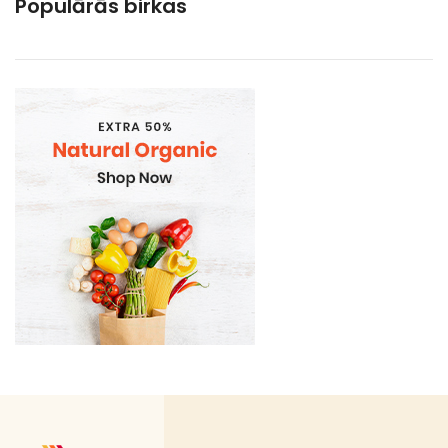
Populārās birkas
Gramatvedibas
Kosmētika un higiēnas produkti
Mājsaimniecības preces
Organic
Piena , augu tauki un olas produkti
Proteīnu batoniņi
Saldētā pārtika
Skaistumam un veselībai
Speciālā pārtika
Sporta uzturs
Uztura bagātinātāji