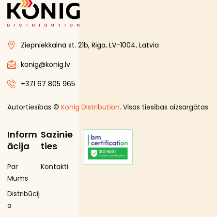
Ziepniekkalna st. 21b, Riga, LV-1004, Latvia
konig@konig.lv
+371 67 805 965
Autortiesības ©
Konig Distribution
. Visas tiesības aizsargātas
Inform
Sazinie
ācija
ties
Par
Kontakti
Mums
Distribūcij
a