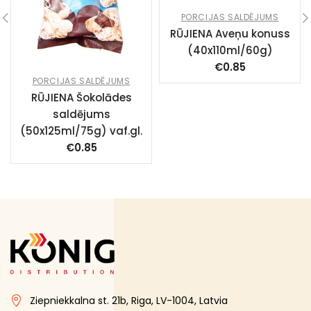
PORCIJAS SALDĒJUMS
RŪJIENA Aveņu konuss
(40x110ml/60g)
€
0.85
PORCIJAS SALDĒJUMS
RŪJIENA Šokolādes
saldējums
(50x125ml/75g) vaf.gl.
€
0.85
Ziepniekkalna st. 21b, Riga, LV-1004, Latvia