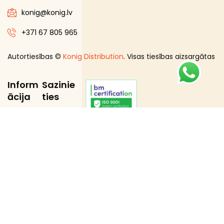
konig@konig.lv
+371 67 805 965
Autortiesības ©
Konig Distribution
. Visas tiesības aizsargātas
Inform
Sazinie
ācija
ties
Par
Kontakti
Mums
Distribūcij
a
Loģistika
Merčend
aizings
Zīmoli