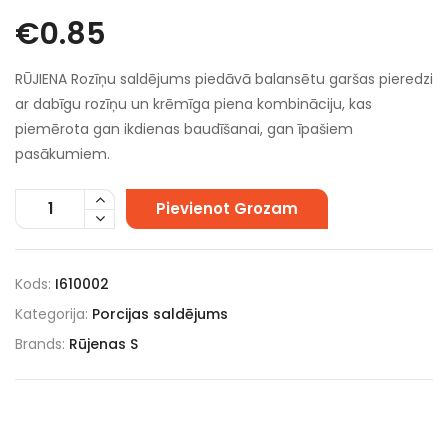
€
0.85
RŪJIENA Rozīņu saldējums piedāvā balansētu garšas pieredzi
ar dabīgu rozīņu un krēmīga piena kombināciju, kas
piemērota gan ikdienas baudīšanai, gan īpašiem
pasākumiem.
Pievienot Grozam
Kods:
I610002
Kategorija:
Porcijas saldējums
Brands:
Rūjenas S