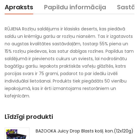
Apraksts
Papildu informācija
Sastā
RŪJIENA Rozīņu saldējums ir klasisks deserts, kas piedāvā
saldu un krēmīgu garšu ar rozīņu niansēm. Tas ir izgatavots
no augstas kvalitātes sastāvdaļām, tostarp 55% piena un
15% rozīņu piedevas, kas satur dabīgas rozīnes. Papildus tam
saldējumā ir pievienots cukurs un sviests, lai nodrošinātu
bagātīgu garšu. Iepakots praktiskās vafeļu glāzītēs, katrs
porcijas svars ir 75 grami, padarot to par ideālu izvēli
individuālai lietošanai. Produkts tiek piegādāts 50 vienību
iepakojumā, kas ir ērti izmantojams restorāniem un
kafejnīcām.
Līdzīgi produkti
BAZOOKA Juicy Drop Blasts košļ. kon.(12x120g)