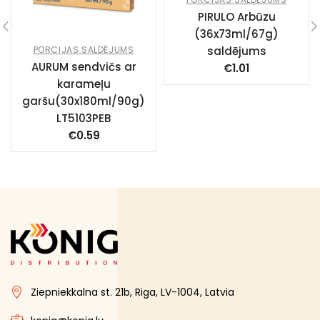
PIRULO Arbūzu
(36x73ml/67g)
saldējums
PORCIJAS SALDĒJUMS
AURUM sendvičs ar
€
1.01
karameļu
garšu(30x180ml/90g)
LT5103PEB
€
0.59
Ziepniekkalna st. 21b, Riga, LV-1004, Latvia