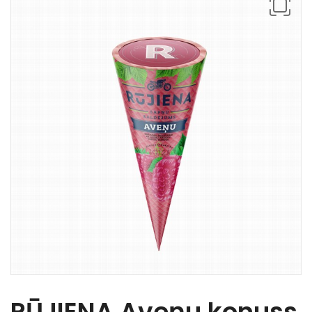
RŪJIENA Aveņu konuss