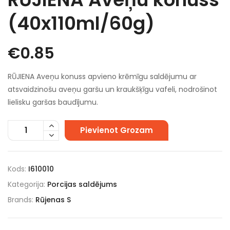
(40x110ml/60g)
€
0.85
RŪJIENA Aveņu konuss apvieno krēmīgu saldējumu ar
atsvaidzinošu aveņu garšu un kraukšķīgu vafeli, nodrošinot
lielisku garšas baudījumu.
Pievienot Grozam
Kods:
I610010
Kategorija:
Porcijas saldējums
Brands:
Rūjenas S