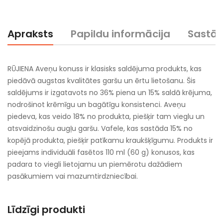
Apraksts
Papildu informācija
Sastā
RŪJIENA Aveņu konuss ir klasisks saldējuma produkts, kas
piedāvā augstas kvalitātes garšu un ērtu lietošanu. Šis
saldējums ir izgatavots no 36% piena un 15% saldā krējuma,
nodrošinot krēmīgu un bagātīgu konsistenci. Aveņu
piedeva, kas veido 18% no produkta, piešķir tam vieglu un
atsvaidzinošu augļu garšu. Vafele, kas sastāda 15% no
kopējā produkta, piešķir patīkamu kraukšķīgumu. Produkts ir
pieejams individuāli fasētos 110 ml (60 g) konusos, kas
padara to viegli lietojamu un piemērotu dažādiem
pasākumiem vai mazumtirdzniecībai.
Līdzīgi produkti