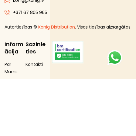
konig@konig.lv
+371 67 805 965
Autortiesības ©
Konig Distribution
. Visas tiesības aizsargātas
Inform
Sazinie
ācija
ties
Par
Kontakti
Mums
Distribūcij
a
Loģistika
Merčend
aizings
Zīmoli