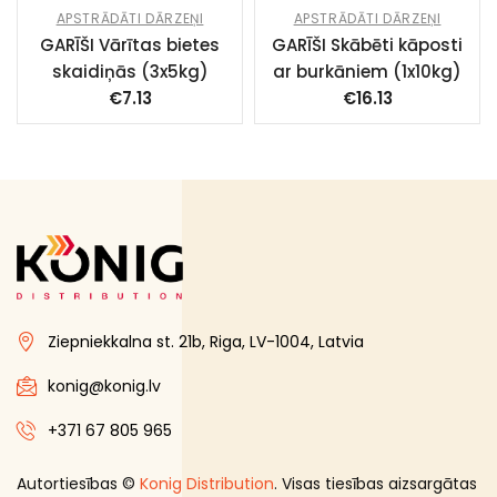
APSTRĀDĀTI DĀRZEŅI
APSTRĀDĀTI DĀRZEŅI
GARĪŠI Vārītas bietes
GARĪŠI Skābēti kāposti
skaidiņās (3x5kg)
ar burkāniem (1x10kg)
€
7.13
€
16.13
Ziepniekkalna st. 21b, Riga, LV-1004, Latvia
konig@konig.lv
+371 67 805 965
Autortiesības ©
Konig Distribution
. Visas tiesības aizsargātas