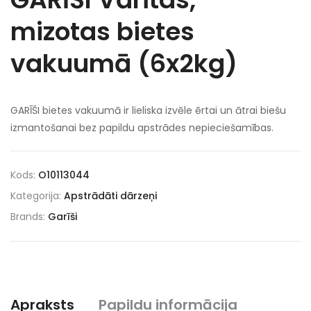
mizotas bietes
vakuumā (6x2kg)
GARĪŠI bietes vakuumā ir lieliska izvēle ērtai un ātrai biešu
izmantošanai bez papildu apstrādes nepieciešamības.
Kods:
O10113044
Kategorija:
Apstrādāti dārzeņi
Brands:
Garīši
Apraksts
Papildu informācija