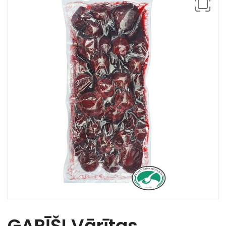
GARĪŠI Vārītas,