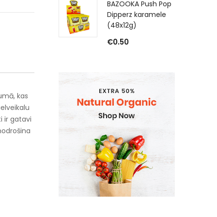
BAZOOKA Push Pop
Dipperz karamele
(48x12g)
€
0.50
jumā, kas
elveikalu
 ir gatavi
nodrošina