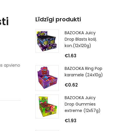
ti
Līdzīgi produkti
BAZOOKA Juicy
Drop Blasts košļ.
kon.(12x120g)
€
1.63
kas apvieno
BAZOOKA Ring Pop
karamele (24x10g)
€
0.62
BAZOOKA Juicy
Drop Gummies
extreme (12x57g)
€
1.93