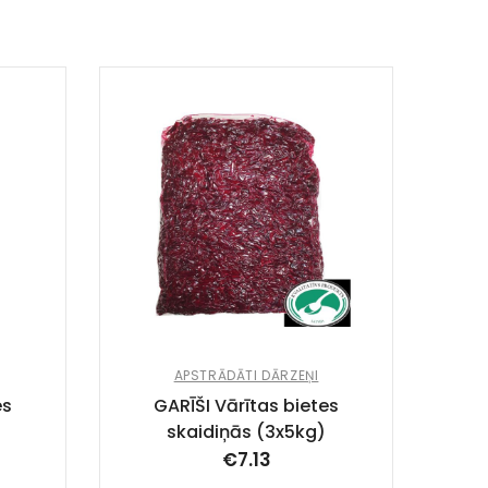
APSTRĀDĀTI DĀRZEŅI
es
GARĪŠI Vārītas bietes
skaidiņās (3x5kg)
€
7.13