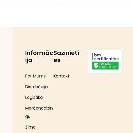
Informāc
Sazinieti
ija
es
Par Mums
Kontakti
Distribūcija
Loģistika
Merčendaizin
gs
Zīmoli