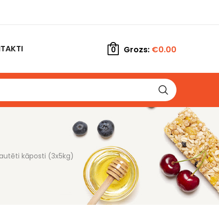
TAKTI
Grozs:
€
0.00
0
autēti kāposti (3x5kg)