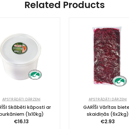
Related Products
APSTRĀDĀTI DĀRZEŅI
APSTRĀDĀTI DĀRZEŅI
ĪŠI Skābēti kāposti ar
GARĪŠI Vārītas biet
burkāniem (1x10kg)
skaidiņās (6x2kg)
€
16.13
€
2.93