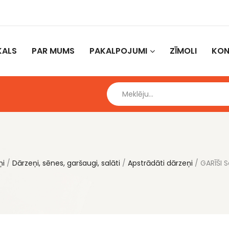
KALS
PAR MUMS
PAKALPOJUMI
ZĪMOLI
KON
ņi
Dārzeņi, sēnes, garšaugi, salāti
Apstrādāti dārzeņi
GARĪŠI S