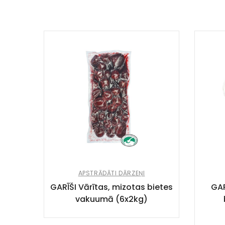
APSTRĀDĀTI DĀRZEŅI
GARĪŠI Vārītas, mizotas bietes
GAR
vakuumā (6x2kg)