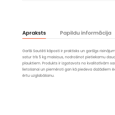
Apraksts
Papildu informācija
Garīši Sautēti kāposti ir praktisks un garšīgs risināj
satur trīs 5 kg maisiņus, nodrošinot pietiekamu d
plauktiem. Produkts ir izgatavots no kvalitatīvām sa
lietošanai un piemēroti gan kā piedeva dažādiem ē
ērtu uzglabāšanu.