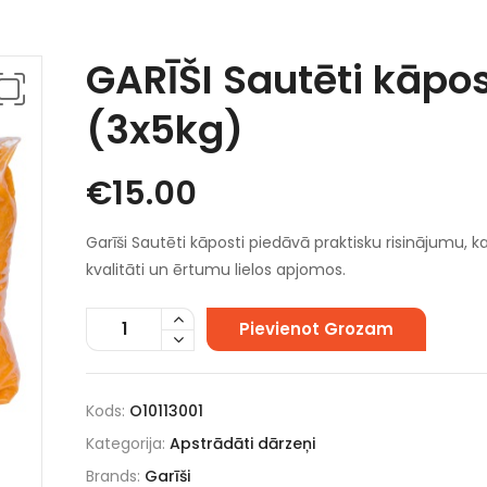
GARĪŠI Sautēti kāpos
(3x5kg)
€
15.00
Garīši Sautēti kāposti piedāvā praktisku risinājumu, 
kvalitāti un ērtumu lielos apjomos.
Pievienot Grozam
Kods:
O10113001
Kategorija:
Apstrādāti dārzeņi
Brands:
Garīši