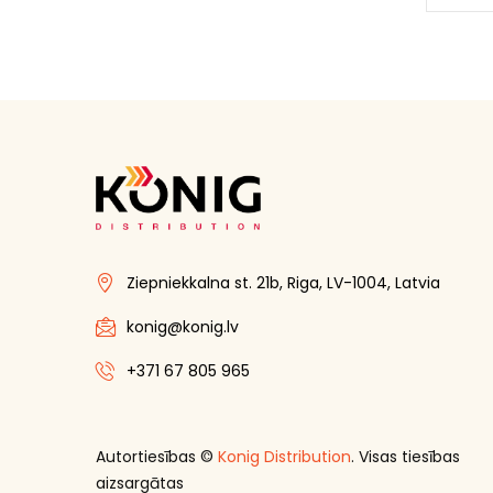
Ziepniekkalna st. 21b, Riga, LV-1004, Latvia
konig@konig.lv
+371 67 805 965
Autortiesības ©
Konig Distribution
. Visas tiesības
aizsargātas