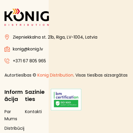
Ziepniekkalna st. 21b, Riga, LV-1004, Latvia
konig@konig.lv
+371 67 805 965
Autortiesības ©
Konig Distribution
. Visas tiesības aizsargātas
Inform
Sazinie
ācija
ties
Par
Kontakti
Mums
Distribūcij