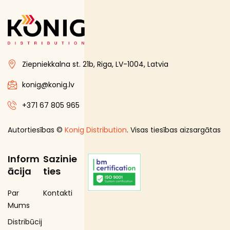
Ziepniekkalna st. 21b, Riga, LV-1004, Latvia
konig@konig.lv
+371 67 805 965
Autortiesības ©
Konig Distribution
. Visas tiesības aizsargātas
Inform
Sazinie
ācija
ties
Par
Kontakti
Mums
Distribūcij