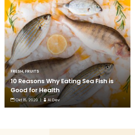
FRESH
,
FRUITS
10 Reasons Why Eating Sea Fish is
Good for Health
Okt 15, 2020
Read More
AI Dev