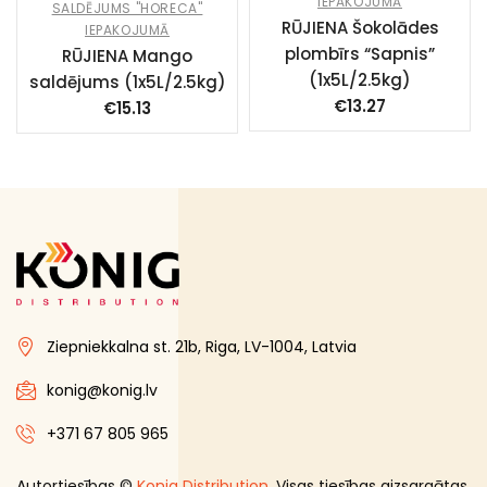
IEPAKOJUMĀ
SALDĒJUMS "HORECA"
RŪJIENA Šokolādes
IEPAKOJUMĀ
plombīrs “Sapnis”
RŪJIENA Mango
(1x5L/2.5kg)
saldējums (1x5L/2.5kg)
€
13.27
€
15.13
Ziepniekkalna st. 21b, Riga, LV-1004, Latvia
konig@konig.lv
+371 67 805 965
Autortiesības ©
Konig Distribution
. Visas tiesības aizsargātas