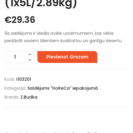
(1x5L/2.89kg)
€
29.36
Šis saldējums ir ideāla izvēle uzņēmumiem, kas vēlas
piedāvāt saviem klientiem kvalitatīvu un garšīgu desertu.
Pievienot Grozam
Kods:
I103201
Kategorija:
Saldējums "HoReCa" iepakojumā
Brands:
Z.Budka