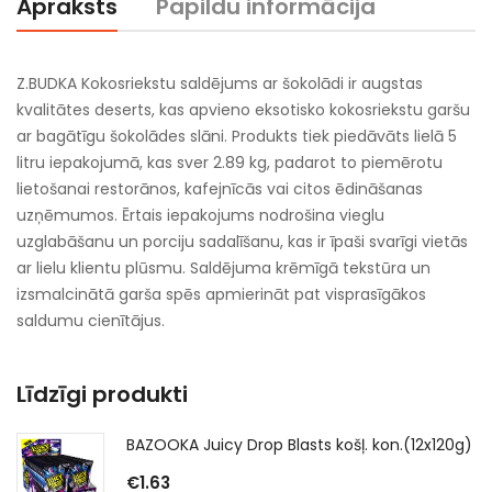
Apraksts
Papildu informācija
Z.BUDKA Kokosriekstu saldējums ar šokolādi ir augstas
kvalitātes deserts, kas apvieno eksotisko kokosriekstu garšu
ar bagātīgu šokolādes slāni. Produkts tiek piedāvāts lielā 5
litru iepakojumā, kas sver 2.89 kg, padarot to piemērotu
lietošanai restorānos, kafejnīcās vai citos ēdināšanas
uzņēmumos. Ērtais iepakojums nodrošina vieglu
uzglabāšanu un porciju sadalīšanu, kas ir īpaši svarīgi vietās
ar lielu klientu plūsmu. Saldējuma krēmīgā tekstūra un
izsmalcinātā garša spēs apmierināt pat visprasīgākos
saldumu cienītājus.
Līdzīgi produkti
BAZOOKA Juicy Drop Blasts košļ. kon.(12x120g)
€
1.63