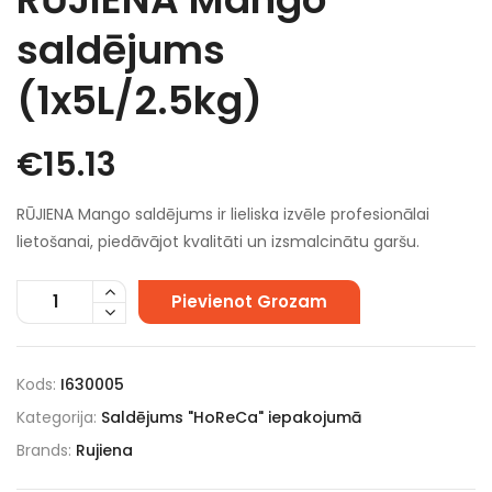
saldējums
(1x5L/2.5kg)
€
15.13
RŪJIENA Mango saldējums ir lieliska izvēle profesionālai
lietošanai, piedāvājot kvalitāti un izsmalcinātu garšu.
Pievienot Grozam
Kods:
I630005
Kategorija:
Saldējums "HoReCa" iepakojumā
Brands:
Rujiena