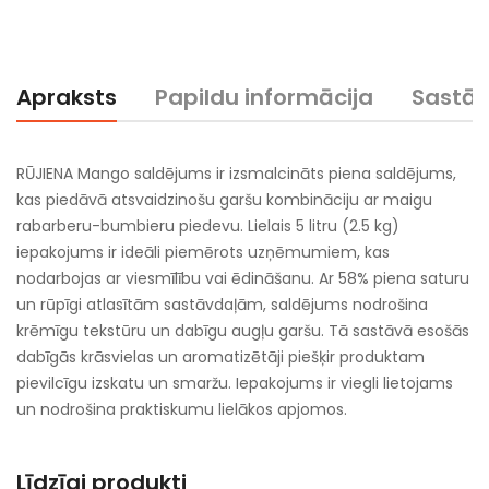
Apraksts
Papildu informācija
Sastā
RŪJIENA Mango saldējums ir izsmalcināts piena saldējums,
kas piedāvā atsvaidzinošu garšu kombināciju ar maigu
rabarberu-bumbieru piedevu. Lielais 5 litru (2.5 kg)
iepakojums ir ideāli piemērots uzņēmumiem, kas
nodarbojas ar viesmīlību vai ēdināšanu. Ar 58% piena saturu
un rūpīgi atlasītām sastāvdaļām, saldējums nodrošina
krēmīgu tekstūru un dabīgu augļu garšu. Tā sastāvā esošās
dabīgās krāsvielas un aromatizētāji piešķir produktam
pievilcīgu izskatu un smaržu. Iepakojums ir viegli lietojams
un nodrošina praktiskumu lielākos apjomos.
Līdzīgi produkti