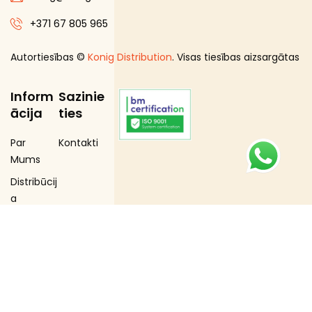
+371 67 805 965
Autortiesības ©
Konig Distribution
. Visas tiesības aizsargātas
Inform
Sazinie
ācija
ties
Par
Kontakti
Mums
Distribūcij
a
Loģistika
Merčend
aizings
Zīmoli