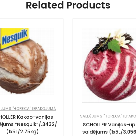
Related Products
ĒJUMS "HORECA" IEPAKOJUMĀ
SALDĒJUMS "HORECA" IEPAK
HOLLER Kakao-vaniļas
ējums “Nesquik”/.3432/
SCHOLLER Vaniļas-up
(1x5L/2.75kg)
saldējums (1x5L/3.05