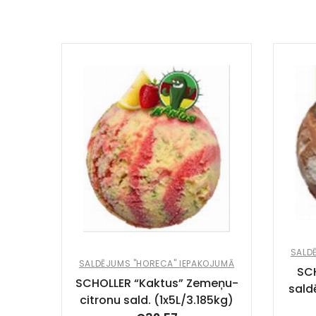
SALD
SALDĒJUMS "HORECA" IEPAKOJUMĀ
SC
SCHOLLER “Kaktus” Zemeņu-
sald
citronu sald. (1x5L/3.185kg)