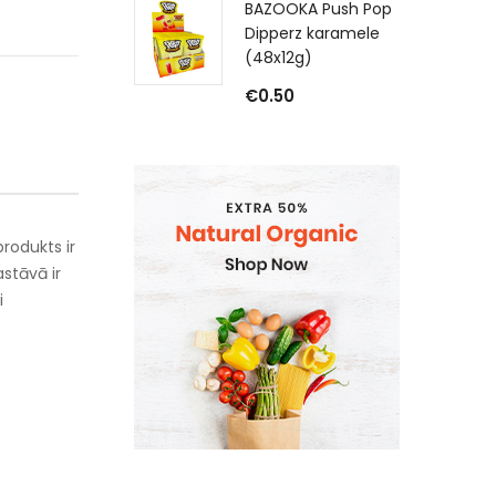
BAZOOKA Push Pop
Dipperz karamele
(48x12g)
€
0.50
rodukts ir
astāvā ir
i