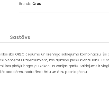
Brands:
Oreo
Sastāvs
ā klasisko OREO cepumu un krēmīgā saldējuma kombināciju. Šis p
 īpaši piemērots uzņēmumiem, kas apkalpo plašu klientu loku. Tā s
, kas piešķir bagātīgu kakao un vaniļas garšu. Saldējums ir viegl
ijās sadalāms, nodrošinot ērtu un ātru pasniegšanu.