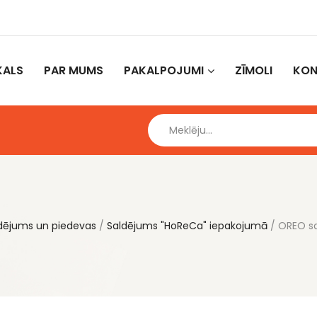
KALS
PAR MUMS
PAKALPOJUMI
ZĪMOLI
KON
dējums un piedevas
Saldējums "HoReCa" iepakojumā
OREO sa