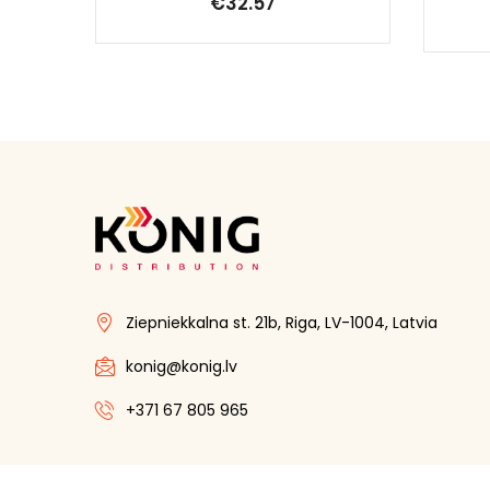
€
32.57
Ziepniekkalna st. 21b, Riga, LV-1004, Latvia
konig@konig.lv
+371 67 805 965