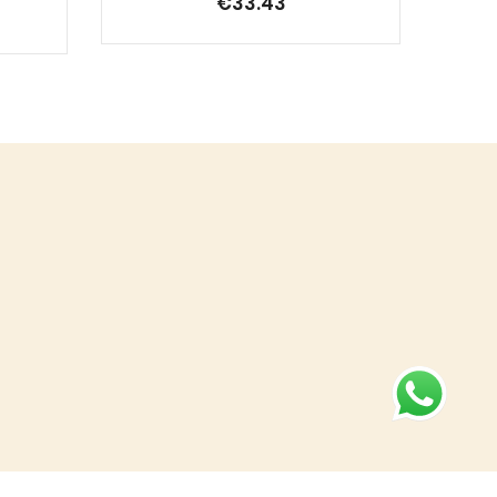
€
33.43