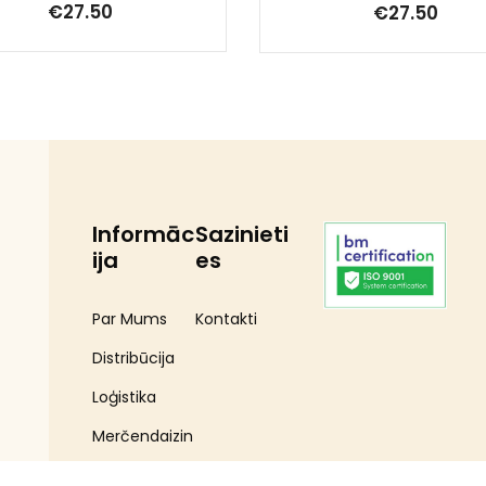
€
27.50
€
27.50
Informāc
Sazinieti
ija
es
Par Mums
Kontakti
Distribūcija
Loģistika
Merčendaizin
gs