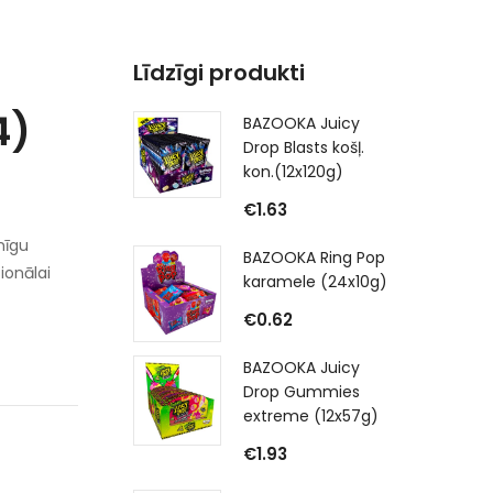
Līdzīgi produkti
4)
BAZOOKA Juicy
Drop Blasts košļ.
kon.(12x120g)
€
1.63
mīgu
BAZOOKA Ring Pop
ionālai
karamele (24x10g)
€
0.62
BAZOOKA Juicy
Drop Gummies
extreme (12x57g)
€
1.93