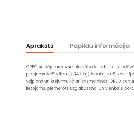
Apraksts
Papildu informācija
OREO saldējums ir izsmalcināts deserts, kas piedāv
pieejams lielā 5 litru (2.347 kg) iepakojumā, kas ir
vājpiens un krējums, kā arī sasmalcināti OREO cepumi
lietojams, piemērots uzglabāšanai un vienkārši porc