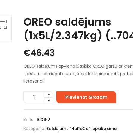
OREO saldējums
(1x5L/2.347kg) (..70
€
46.43
OREO saldējums apvieno klasisko OREO garšu ar krē
tekstūru lielā iepakojumā, kas ideāli piemērots profes
lietošanai.
Pievienot Grozam
Kods:
I103162
Kategorija:
Saldējums "HoReCa" iepakojumā