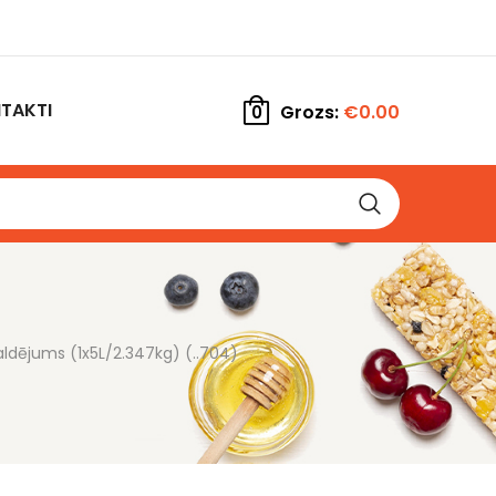
TAKTI
Grozs:
€
0.00
0
ldējums (1x5L/2.347kg) (..704)