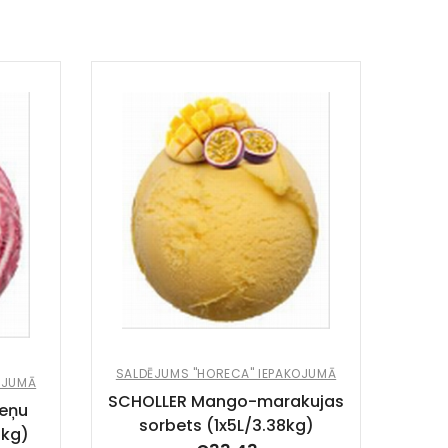
SALD
SCH
SALDĒJUMS "HORECA" IEPAKOJUMĀ
OJUMĀ
SCHOLLER Mango-marakujas
eņu
sorbets (1x5L/3.38kg)
6kg)