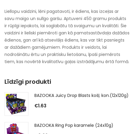
Liellopu vaidzini, lēni pagatavoti, ir ēdiens, kas izceļas ar
savu maigo un sulīgo garšu. Aptuveni 450 gramu produkts
ir rūpīgi iepakots, lai saglabātu tā svaigumu un kvalitāti. Šie
vaidzini ir lieliski piemēroti gan kā pamatsastāvdaļa dažādos
ēdienos, gan arī kā atsevišķs ēdiens, kas var tikt pasniegts
ar dažādiem garnējumiem. Produkts ir veidots, lai
nodrošinātu ērtu un praktisku lietošanu, īpaši piemērots
tiem, kas novērtē kvalitatīvu gaļas izstrādājumu ērtā formā.
Līdzīgi produkti
BAZOOKA Juicy Drop Blasts košļ. kon.(12x120g)
€
1.63
BAZOOKA Ring Pop karamele (24x10g)