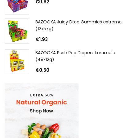
€
0.62
BAZOOKA Juicy Drop Gummies extreme
(12x57g)
€
1.93
BAZOOKA Push Pop Dipperz karamele
(48x12g)
€
0.50