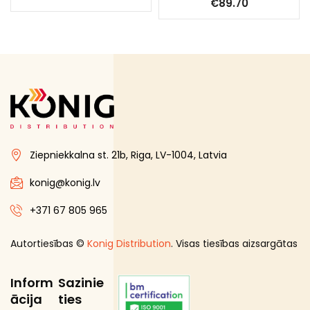
€
89.70
Ziepniekkalna st. 21b, Riga, LV-1004, Latvia
konig@konig.lv
+371 67 805 965
Autortiesības ©
Konig Distribution
. Visas tiesības aizsargātas
Inform
Sazinie
ācija
ties