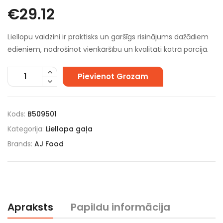
€
29.12
Liellopu vaidzini ir praktisks un garšīgs risinājums dažādiem
ēdieniem, nodrošinot vienkāršību un kvalitāti katrā porcijā.
Pievienot Grozam
Kods:
B509501
Kategorija:
Liellopa gaļa
Brands:
AJ Food
Apraksts
Papildu informācija