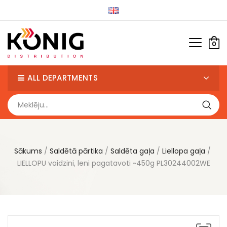
0
ALL DEPARTMENTS
Sākums
Saldētā pārtika
Saldēta gaļa
Liellopa gaļa
LIELLOPU vaidzini, leni pagatavoti ~450g PL30244002WE