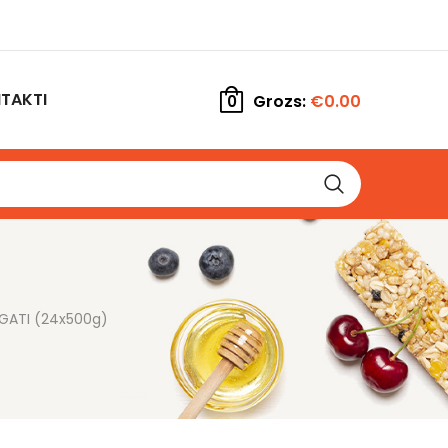
TAKTI
Grozs:
€
0.00
0
RIGATI (24x500g)