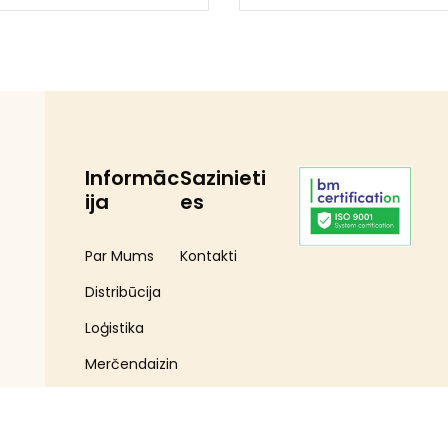
Informāc
Sazinieti
ija
es
Par Mums
Kontakti
Distribūcija
Loģistika
Merčendaizin
gs
Zīmoli