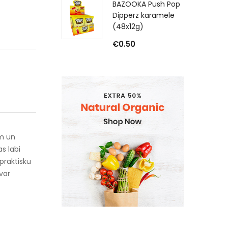
BAZOOKA Push Pop
Dipperz karamele
(48x12g)
€
0.50
em un
s labi
praktisku
var