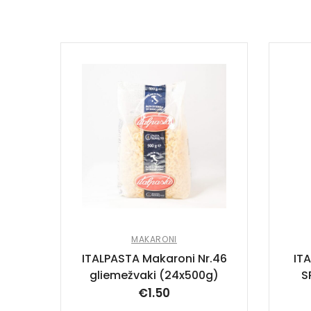
MAKARONI
ITALPASTA Makaroni Nr.46
IT
gliemežvaki (24x500g)
S
€
1.50