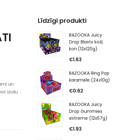
Līdzīgi produkti
ATI
BAZOOKA Juicy
Drop Blasts košļ.
kon.(12x120g)
€
1.63
BAZOOKA Ring Pop
karamele (24x10g)
jami un
€
0.62
ot izcilu
BAZOOKA Juicy
Drop Gummies
extreme (12x57g)
€
1.93