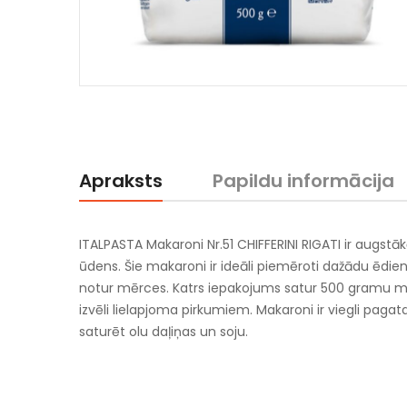
Apraksts
Papildu informācija
ITALPASTA Makaroni Nr.51 CHIFFERINI RIGATI ir augstā
ūdens. Šie makaroni ir ideāli piemēroti dažādu ēdien
notur mērces. Katrs iepakojums satur 500 gramu mak
izvēli lielapjoma pirkumiem. Makaroni ir viegli pagat
saturēt olu daļiņas un soju.