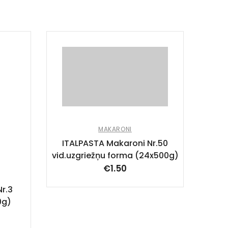
ITAL
MAKARONI
ITALPASTA Makaroni Nr.50
vid.uzgriežņu forma (24x500g)
€
1.50
r.3
0g)