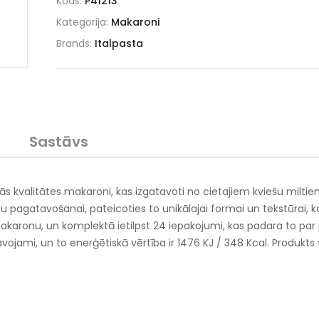
Kods:
P41213
Kategorija:
Makaroni
Brands:
Italpasta
Sastāvs
kās kvalitātes makaroni, kas izgatavoti no cietajiem kviešu milti
u pagatavošanai, pateicoties to unikālajai formai un tekstūrai, ka
aronu, un komplektā ietilpst 24 iepakojumi, kas padara to par 
avojami, un to enerģētiskā vērtība ir 1476 KJ / 348 Kcal. Produkts 