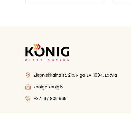
Ziepniekkalna st. 21b, Riga, LV-1004, Latvia
konig@konig.lv
+371 67 805 965
Autortiesības ©
Konig Distribution
. Visas tiesības
aizsargātas