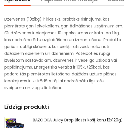
Dzērvenes (10x1kg) ir klasisks, praktisks risinājums, kas
piemērots gan lielveikaliem, gan ēdināšanas uzņēmumiem.
Šīs dzērvenes ir pieejamas 10 iepakojumos ar katru pa 1 kg,
kas nodrošina ērtu uzglabāšanu un izmantošanu. Produkta
garša ir dabīgi skābena, kas piešķir atsvaidzinošu noti
dažādiem ēdieniem un dzērieniem. Pateicoties rūpīgi
izvēlētām sastāvdaļām, dzērvenes ir veselīga uzkoda vai
papildinājums. Enerģētiskā vērtība ir 105kJ/25kcal, kas
padara tās piemērotas lietošanai dažādos uztura plānos.
Iepakojums ir izstrādāts tā, lai nodrošinātu ilgstošu
svaigumu un vieglu lietošanu.
Līdzīgi produkti
BAZOOKA Juicy Drop Blasts košļ. kon.(12x120g)