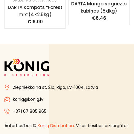
SALDĒTAS OGAS , AUGĻI
DARTA Mango sagriezts
DARTA Kompots “Forest
kubiņos (5x1kg)
mix”(4×2.5kg)
€
6.46
€
16.00
Ziepniekkalna st. 21b, Riga, LV-1004, Latvia
konig@konig.lv
+371 67 805 965
Autortiesības ©
Konig Distribution
. Visas tiesības aizsargātas