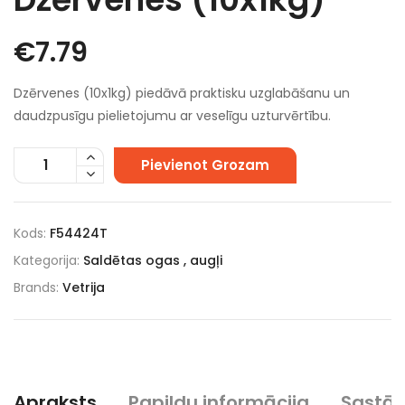
€
7.79
Dzērvenes (10x1kg) piedāvā praktisku uzglabāšanu un
daudzpusīgu pielietojumu ar veselīgu uzturvērtību.
Pievienot Grozam
Kods:
F54424T
Kategorija:
Saldētas ogas , augļi
Brands:
Vetrija
Apraksts
Papildu informācija
Sastā