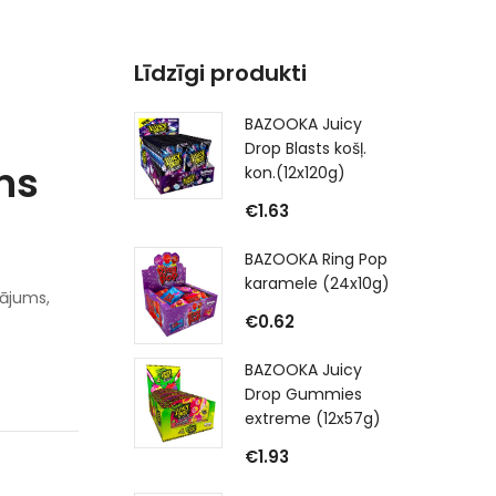
Līdzīgi produkti
BAZOOKA Juicy
Drop Blasts košļ.
ns
kon.(12x120g)
€
1.63
BAZOOKA Ring Pop
karamele (24x10g)
nājums,
€
0.62
BAZOOKA Juicy
Drop Gummies
extreme (12x57g)
€
1.93