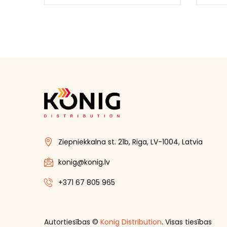
Ziepniekkalna st. 21b, Riga, LV-1004, Latvia
konig@konig.lv
+371 67 805 965
Autortiesības ©
Konig Distribution
. Visas tiesības