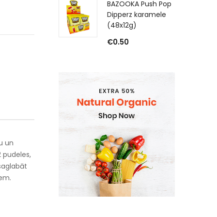
BAZOOKA Push Pop
Dipperz karamele
(48x12g)
€
0.50
u un
2 pudeles,
saglabāt
iem.