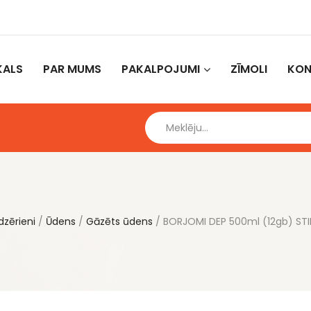
KALS
PAR MUMS
PAKALPOJUMI
ZĪMOLI
KON
dzērieni
Ūdens
Gāzēts ūdens
BORJOMI DEP 500ml (12gb) STI