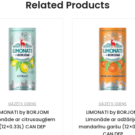
Related Products
GĀZĒTS ŪDENS
GĀZĒTS ŪDENS
IMONATI by BORJOMI
LIMONATI by BORJO
onāde ar citrusaugļiem
Limonāde ar adžārij
(12×0.33L) CAN DEP
mandarīnu garšu (12×0
CAN DEP