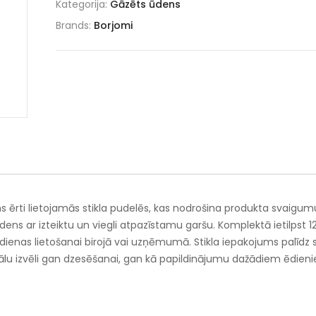
Kategorija:
Gāzēts ūdens
Brands:
Borjomi
ērti lietojamās stikla pudelēs, kas nodrošina produkta svaigum
dens ar izteiktu un viegli atpazīstamu garšu. Komplektā ietilpst 1
dienas lietošanai birojā vai uzņēmumā. Stikla iepakojums palīdz 
ālu izvēli gan dzesēšanai, gan kā papildinājumu dažādiem ēdien