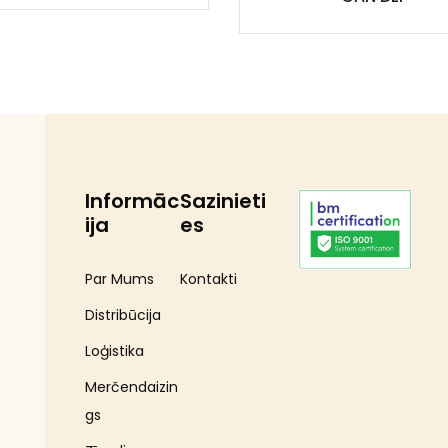
Informāc
Sazinieti
ija
es
Par Mums
Kontakti
Distribūcija
Loģistika
Merčendaizin
gs