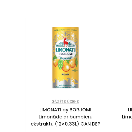
GĀZĒTS ŪDENS
LIMONATI by BORJOMI
L
Limonāde ar bumbieru
Lim
ekstraktu (12×0.33L) CAN DEP