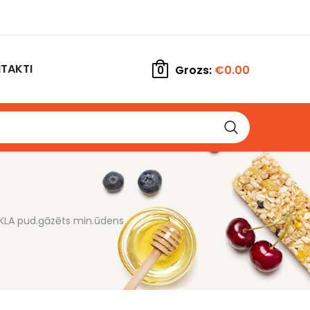
TAKTI
Grozs:
€
0.00
0
KLA pud.gāzēts min.ūdens