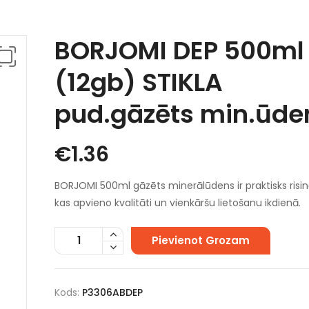
BORJOMI DEP 500ml
(12gb) STIKLA
pud.gāzēts min.ūde
€
1.36
BORJOMI 500ml gāzēts minerālūdens ir praktisks risi
kas apvieno kvalitāti un vienkāršu lietošanu ikdienā.
Pievienot Grozam
Kods:
P3306ABDEP