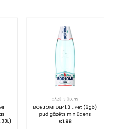
BORJ
p
GĀZĒTS ŪDENS
MI
BORJOMI DEP 1.0 L Pet (6gb)
as
pud.gāzēts min.ūdens
.33L)
€
1.98