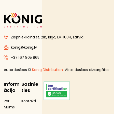
Ziepniekkalna st. 21b, Riga, LV-1004, Latvia
konig@konig.lv
+371 67 805 965
Autortiesības ©
Konig Distribution
. Visas tiesības aizsargātas
Inform
Sazinie
ācija
ties
Par
Kontakti
Mums